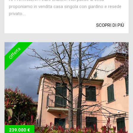
proponiamo in vendita casa singola con giardino e resede
privato....
SCOPRI DI PIÙ
Offerta
239.000 €