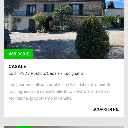
469.000 €
CASALE
cod. 1482 / Rustico/Casale / Lucignano
Lucignanoin collina a pochissimi Km. dal centro abitato,
con ingresso da cancello elettrico privato e muretto di
recinzione, proponiamo in vendita...
SCOPRI DI PIÙ