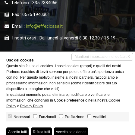
Telefono : 335 7384066
Fax : 0575 1940301
Email :
info@effecicasa.it
I nostri orari : Dal lunedì al venerdì 8.30-12.30 / 15-19
Mantieni impostazioni di default X
Uso dei cookies
Questo sito fa uso di cookies. I nostri cookies (propri) e quelli dei nostri
Partners (cookies di terzi) servono per poterti offrire un'esperienza unica
con noi. Per questo motivo, insieme ai nostri partners, raccogliamo e
processiamo informazioni non sensibili (come l'identificatore del tuo
FACEBOOK
INSTAGRAM
dispositivo o le pagine che visiti).
In qualsiasi momento potrai eliminare, modificare o verificare le
SCRIVI SU WHATSAPP
informazioni che condividi in
Cookie preference
o nella nostra
Cookie
Policy
e
Privacy Policy
.
EFFECICASA agenzia immobiliare di Novello Gianni - P. IVA
Necessari
Funzionali
Profilazione
Analitici
01947430516
Privacy Policy
-
Revoca consensi
- Powered by
Miogest.com
Accetta tutti
Rifiuta tutti
Accetta selezionati