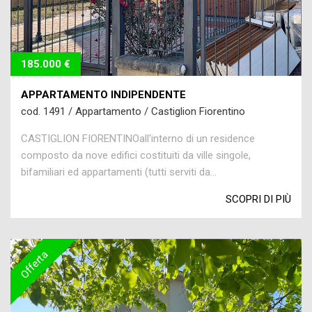
185.000 €
APPARTAMENTO INDIPENDENTE
cod. 1491 / Appartamento / Castiglion Fiorentino
CASTIGLION FIORENTINOall'interno di un residence
composto da nove edifici costituiti da ville singole,
bifamiliari ed appartamenti (tutti serviti da...
SCOPRI DI PIÙ
Offerta