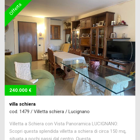
Offerta
240.000 €
villa schiera
cod. 1479 / Villetta schiera / Lucignano
Villetta a Schiera con Vista Panoramica LUCIGNANO:
Scopri questa splendida villetta a schiera di circa 150 mq,
situata a pochi passi dal centro. Questa...