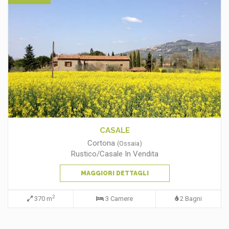
casolare tipico toscano
Lucignano
(Croce)
Rustico/Casale In Vendita
MAGGIORI DETTAGLI
2
350 m
5 Camere
4 Bagni