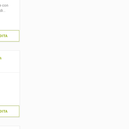
te con
i...
DITA
a
DITA