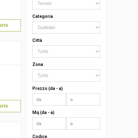
Categoria
DITA
Città
Zona
Prezzo (da - a)
DITA
Mq (da - a)
Codice