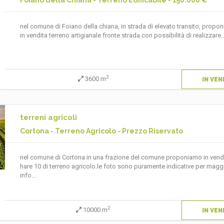
Foiano della Chiana - Terreno Edificabile - 150.000 €
nel comune di Foiano della chiana, in strada di elevato transito, propo
in vendita terreno artigianale fronte strada con possibilità di realizzare..
2
3600 m
IN VEN
terreni agricoli
Cortona - Terreno Agricolo - Prezzo Riservato
nel comune di Cortona in una frazione del comune proponiamo in vend
hare 10 di terreno agricolo.le foto sono puramente indicative per maggi
info...
2
10000 m
IN VEN