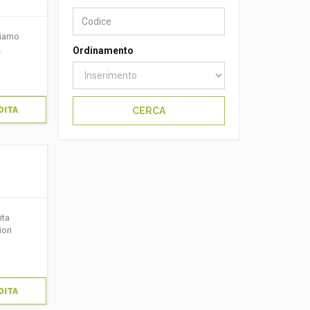
niamo
.
Ordinamento
DITA
CERCA
ita
ori
DITA