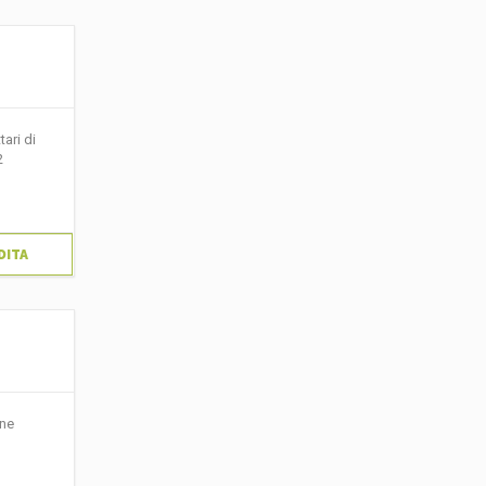
ari di
2
DITA
one