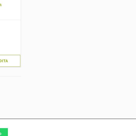
a
DITA
P