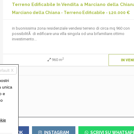
Terreno Edificabile In Vendita a Marciano della Chian
Marciano della Chiana - Terreno Edificabile - 120.000 €
in buonissima zona residenziale vendesi terreno di circa mq 960 con
possibilitÃ di edificare una villa singola od una bifamiliare.ottimo
investimento...
2
960 m
IN VEN
efault X
nostri
a unica
o e
uo
kie
FACEBOOK
INSTAGRAM
SCRIVI SU WHATSAP