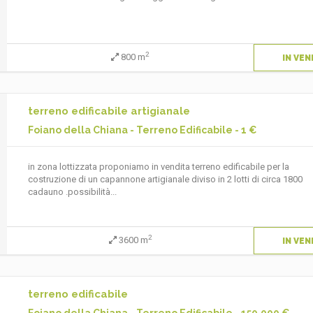
2
800 m
IN VEN
terreno edificabile artigianale
Foiano della Chiana - Terreno Edificabile - 1 €
in zona lottizzata proponiamo in vendita terreno edificabile per la
costruzione di un capannone artigianale diviso in 2 lotti di circa 1800
cadauno .possibilità...
2
3600 m
IN VEN
terreno edificabile