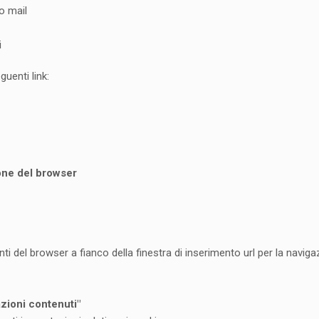
o mail
i
uenti link:
one del browser
ti del browser a fianco della finestra di inserimento url per la navig
zioni contenuti"