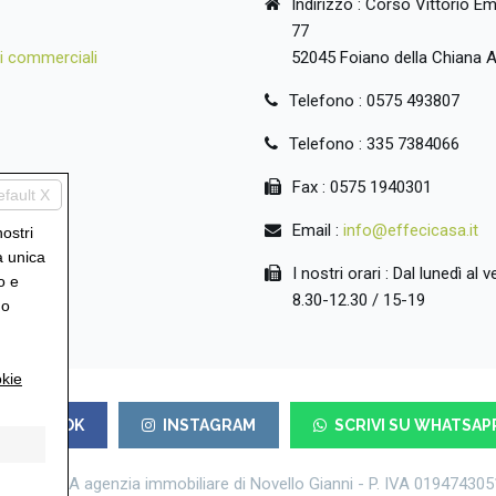
Indirizzo : Corso Vittorio E
77
i commerciali
52045 Foiano della Chiana 
Telefono : 0575 493807
Telefono : 335 7384066
Fax : 0575 1940301
efault X
Email :
info@effecicasa.it
nostri
a unica
I nostri orari : Dal lunedì al 
o e
8.30-12.30 / 15-19
uo
kie
FACEBOOK
INSTAGRAM
SCRIVI SU WHATSAP
FFECICASA agenzia immobiliare di Novello Gianni - P. IVA 019474305