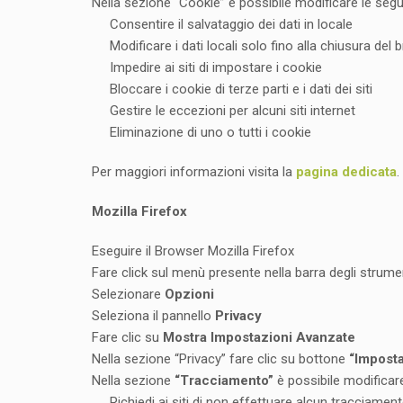
Nella sezione “Cookie” è possibile modificare le segu
Consentire il salvataggio dei dati in locale
Modificare i dati locali solo fino alla chiusura del
Impedire ai siti di impostare i cookie
Bloccare i cookie di terze parti e i dati dei siti
Gestire le eccezioni per alcuni siti internet
Eliminazione di uno o tutti i cookie
Per maggiori informazioni visita la
pagina dedicata
.
Mozilla Firefox
Eseguire il Browser Mozilla Firefox
Fare click sul menù presente nella barra degli strumen
Selezionare
Opzioni
Seleziona il pannello
Privacy
Fare clic su
Mostra Impostazioni Avanzate
Nella sezione “Privacy” fare clic su bottone
“Imposta
Nella sezione
“Tracciamento”
è possibile modificare
Richiedi ai siti di non effettuare alcun tracciamen