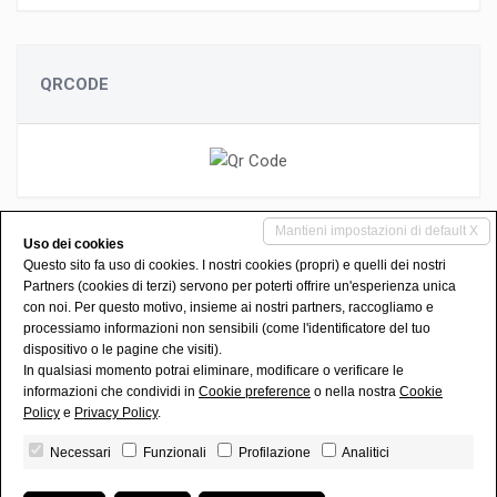
QRCODE
Mantieni impostazioni di default X
Uso dei cookies
Questo sito fa uso di cookies. I nostri cookies (propri) e quelli dei nostri
Partners (cookies di terzi) servono per poterti offrire un'esperienza unica
con noi. Per questo motivo, insieme ai nostri partners, raccogliamo e
processiamo informazioni non sensibili (come l'identificatore del tuo
FACEBOOK
INSTAGRAM
dispositivo o le pagine che visiti).
In qualsiasi momento potrai eliminare, modificare o verificare le
SCRIVI SU WHATSAPP
informazioni che condividi in
Cookie preference
o nella nostra
Cookie
Policy
e
Privacy Policy
.
EFFECICASA agenzia immobiliare di Novello Gianni - P. IVA
Necessari
Funzionali
Profilazione
Analitici
01947430516