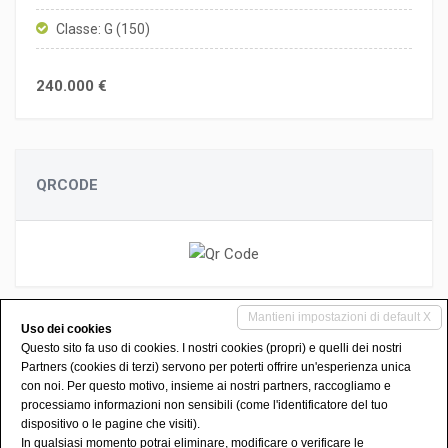
Classe: G (150)
240.000 €
QRCODE
Mantieni impostazioni di default X
Uso dei cookies
Questo sito fa uso di cookies. I nostri cookies (propri) e quelli dei nostri
Partners (cookies di terzi) servono per poterti offrire un'esperienza unica
con noi. Per questo motivo, insieme ai nostri partners, raccogliamo e
processiamo informazioni non sensibili (come l'identificatore del tuo
FACEBOOK
INSTAGRAM
dispositivo o le pagine che visiti).
In qualsiasi momento potrai eliminare, modificare o verificare le